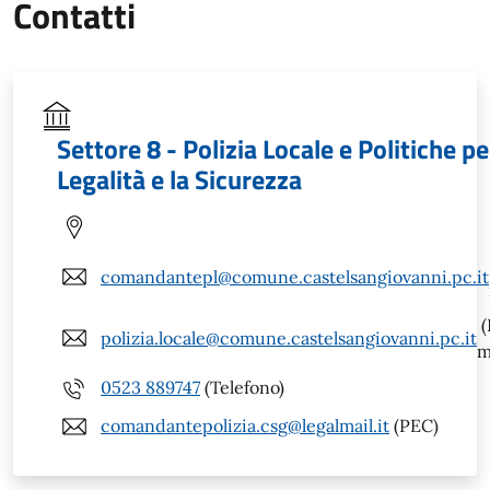
Contatti
Settore 8 - Polizia Locale e Politiche pe
Legalità e la Sicurezza
comandantepl@comune.castelsangiovanni.pc.it
(
polizia.locale@comune.castelsangiovanni.pc.it
m
0523 889747
(Telefono)
comandantepolizia.csg@legalmail.it
(PEC)