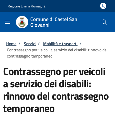
Salta al contenuto principale
Skip to footer content
Regione Emilia Romagna
Comune di Castel San
Giovanni
Briciole di pane
Home
/
Servizi
/
Mobilità e trasporti
/
Contrassegno per veicoli a servizio dei disabili: rinnovo del
contrassegno temporaneo
Contrassegno per veicoli
a servizio dei disabili:
rinnovo del contrassegno
temporaneo