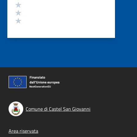
Valuta 3 stelle su 5
Valuta 2 stelle su 5
Valuta 1 stelle su 5
Comune di Castel San Giovanni
Footer menu
Area riservata