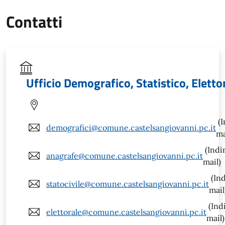
Contatti
Ufficio Demografico, Statistico, Eletto
(I
demografici@comune.castelsangiovanni.pc.it
ma
(Indi
anagrafe@comune.castelsangiovanni.pc.it
mail)
(Ind
statocivile@comune.castelsangiovanni.pc.it
mail
(Ind
elettorale@comune.castelsangiovanni.pc.it
mail)