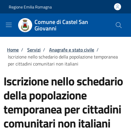
Salta al contenuto principale
Skip to footer content
Regione Emilia Romagna
Comune di Castel San
Giovanni
Briciole di pane
Home
/
Servizi
/
Anagrafe e stato civile
/
Iscrizione nello schedario della popolazione temporanea
per cittadini comunitari non italiani
Iscrizione nello schedario
della popolazione
temporanea per cittadini
comunitari non italiani