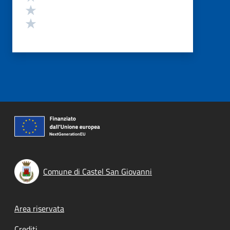
Valuta 2 stelle su 5
Valuta 1 stelle su 5
Comune di Castel San Giovanni
Footer menu
Area riservata
Crediti