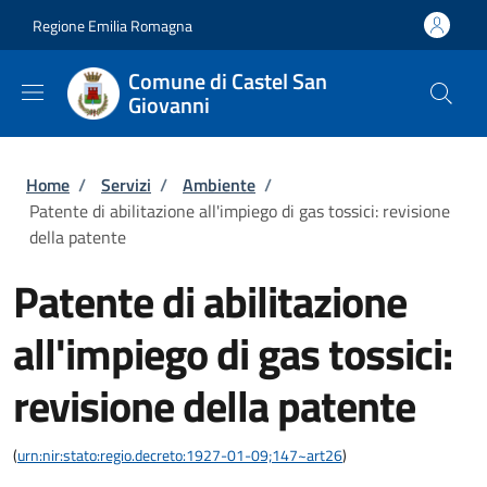
Salta al contenuto principale
Skip to footer content
Regione Emilia Romagna
Comune di Castel San
Giovanni
Briciole di pane
Home
/
Servizi
/
Ambiente
/
Patente di abilitazione all'impiego di gas tossici: revisione
della patente
Patente di abilitazione
all'impiego di gas tossici:
revisione della patente
(
urn:nir:stato:regio.decreto:1927-01-09;147~art26
)