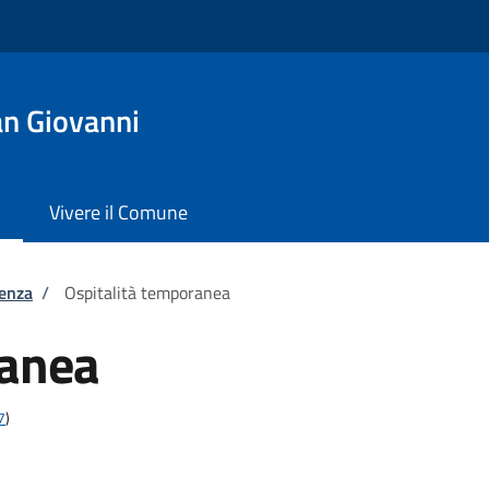
an Giovanni
Vivere il Comune
tenza
/
Ospitalità temporanea
ranea
7
)