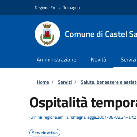
Salta al contenuto principale
Skip to footer content
Regione Emilia Romagna
Comune di Castel S
Amministrazione
Novità
Servizi
Briciole di pane
Home
/
Servizi
/
Salute, benessere e assis
Ospitalità tempo
(
urn:nir:regione.emilia.romagna:legge:2001-08-08;24~art2
Servizio attivo