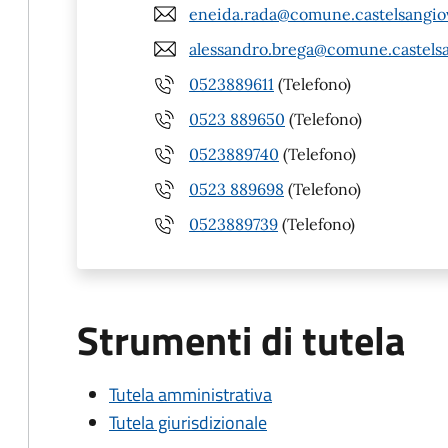
eneida.rada@comune.castelsangiov
alessandro.brega@comune.castelsa
0523889611
(Telefono)
0523 889650
(Telefono)
0523889740
(Telefono)
0523 889698
(Telefono)
0523889739
(Telefono)
Strumenti di tutela
Tutela amministrativa
Tutela giurisdizionale