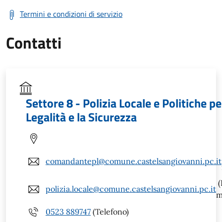
Termini e condizioni di servizio
Contatti
Settore 8 - Polizia Locale e Politiche pe
Legalità e la Sicurezza
comandantepl@comune.castelsangiovanni.pc.it
(
polizia.locale@comune.castelsangiovanni.pc.it
m
0523 889747
(Telefono)