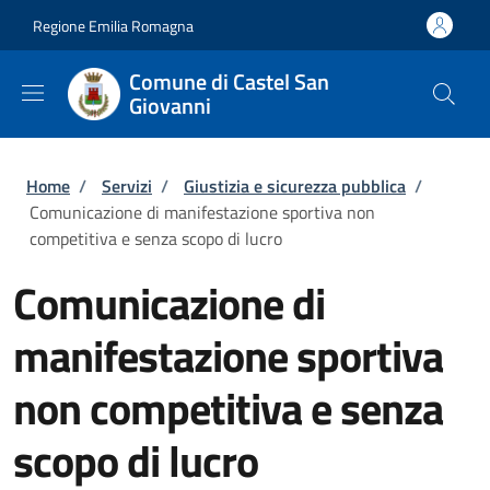
Salta al contenuto principale
Skip to footer content
Regione Emilia Romagna
Comune di Castel San
Giovanni
Briciole di pane
Home
/
Servizi
/
Giustizia e sicurezza pubblica
/
Comunicazione di manifestazione sportiva non
competitiva e senza scopo di lucro
Comunicazione di
manifestazione sportiva
non competitiva e senza
scopo di lucro