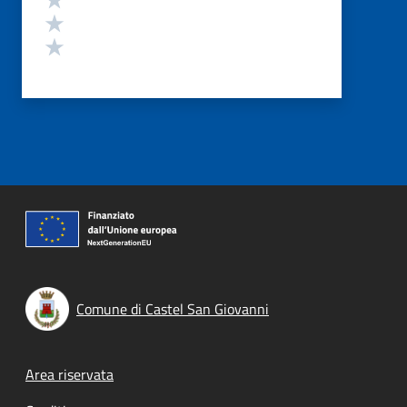
Valuta 2 stelle su 5
Valuta 1 stelle su 5
Comune di Castel San Giovanni
Footer menu
Area riservata