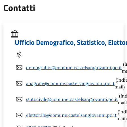
Contatti
Ufficio Demografico, Statistico, Eletto
(I
demografici@comune.castelsangiovanni.pc.it
ma
(Indi
anagrafe@comune.castelsangiovanni.pc.it
mail)
(Ind
statocivile@comune.castelsangiovanni.pc.it
mail
(Ind
elettorale@comune.castelsangiovanni.pc.it
mail)