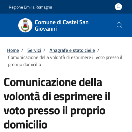
Salta al contenuto principale
Skip to footer content
Regione Emilia Romagna
Comune di Castel San
Giovanni
Briciole di pane
Home
/
Servizi
/
Anagrafe e stato civile
/
Comunicazione della volontà di esprimere il voto presso il
proprio domicilio
Comunicazione della
volontà di esprimere il
voto presso il proprio
domicilio