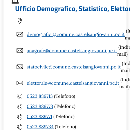
Ufficio Demografico, Statistico, Eletto
(I
demografici@comune.castelsangiovanni.pc.it
ma
(Indi
anagrafe@comune.castelsangiovanni.pc.it
mail)
(Ind
statocivile@comune.castelsangiovanni.pc.it
mail
(Ind
elettorale@comune.castelsangiovanni.pc.it
mail)
0523 889713
(Telefono)
0523 889773
(Telefono)
0523 889771
(Telefono)
0523 889734
(Telefono)