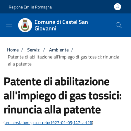
Salta al contenuto principale
Skip to footer content
Regione Emilia Romagna
Comune di Castel San
Giovanni
Briciole di pane
Home
/
Servizi
/
Ambiente
/
Patente di abilitazione all'impiego di gas tossici: rinuncia
alla patente
Patente di abilitazione
all'impiego di gas tossici:
rinuncia alla patente
(
urn:nir:stato:regio.decreto:1927-01-09;147~art26
)