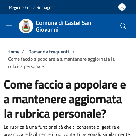
Salta al contenuto principale
Skip to footer content
Regione Emilia Romagna
Comune di Castel San
Giovanni
Briciole di pane
Home
/
Domande frequenti
/
Come faccio a popolare e a mantenere aggiornata la
rubrica personale?
Come faccio a popolare e
a mantenere aggiornata
la rubrica personale?
La rubrica è una funzionalità che ti consente di gestire e
organizzare facilmente i tuoi contatti personali, similarmente