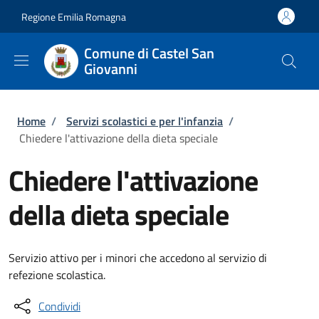
Salta al contenuto principale
Skip to footer content
Regione Emilia Romagna
Comune di Castel San
Giovanni
Briciole di pane
Home
/
Servizi scolastici e per l'infanzia
/
Chiedere l'attivazione della dieta speciale
Chiedere l'attivazione
della dieta speciale
Servizio attivo per i minori che accedono al servizio di
refezione scolastica.
Condividi