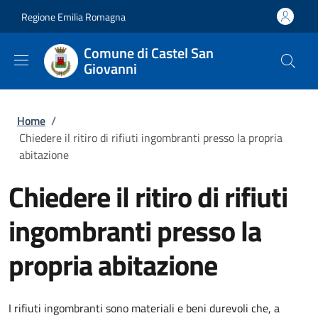
Salta al contenuto principale
Skip to footer content
Regione Emilia Romagna
Comune di Castel San
Giovanni
Briciole di pane
Home
/
Chiedere il ritiro di rifiuti ingombranti presso la propria
abitazione
Chiedere il ritiro di rifiuti
ingombranti presso la
propria abitazione
I rifiuti ingombranti sono materiali e beni durevoli che, a