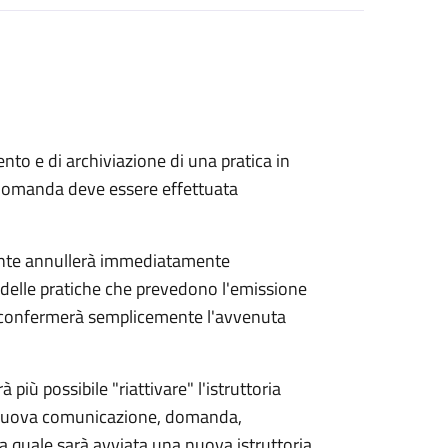
to e di archiviazione di una pratica in
 domanda deve essere effettuata
ente annullerà immediatamente
ria delle pratiche che prevedono l'emissione
e confermerà semplicemente l'avvenuta
 più possibile "riattivare" l'istruttoria
a nuova comunicazione, domanda,
r la quale sarà avviata una nuova istruttoria.