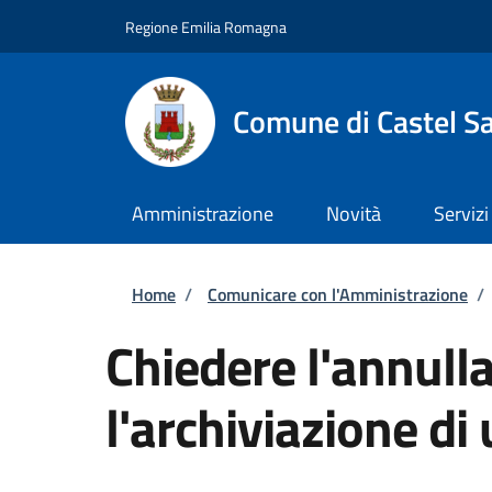
Salta al contenuto principale
Skip to footer content
Regione Emilia Romagna
Comune di Castel S
Amministrazione
Novità
Servizi
Briciole di pane
Home
/
Comunicare con l'Amministrazione
/
Chiedere l'annull
l'archiviazione di