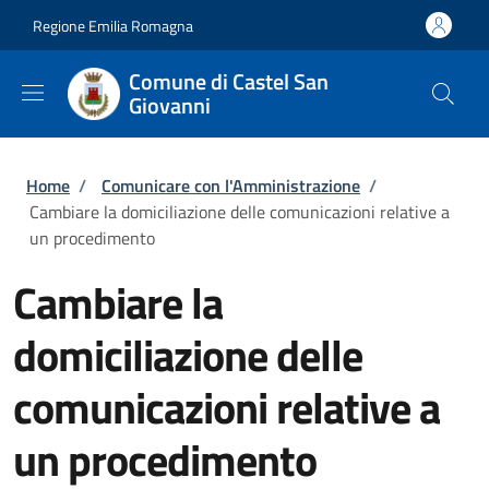
Salta al contenuto principale
Skip to footer content
Regione Emilia Romagna
Comune di Castel San
Giovanni
Briciole di pane
Home
/
Comunicare con l'Amministrazione
/
Cambiare la domiciliazione delle comunicazioni relative a
un procedimento
Cambiare la
domiciliazione delle
comunicazioni relative a
un procedimento