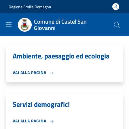
Salta al contenuto principale
Skip to footer content
Regione Emilia Romagna
Comune di Castel San
Giovanni
Ambiente, paesaggio ed ecologia
VAI ALLA PAGINA
Servizi demografici
VAI ALLA PAGINA